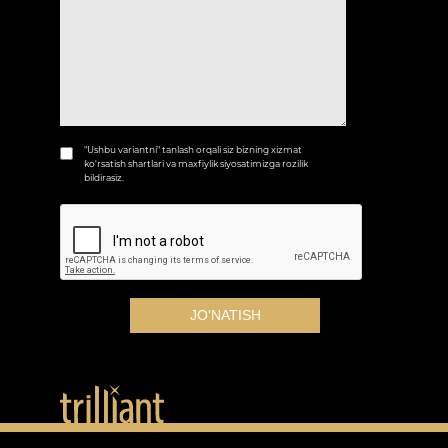
"Ushbu variantni" tanlash orqali siz bizning xizmat
ko'rsatish shartlari va maxfiylik siyosatimizga rozilik
bildirasiz.
JO'NATISH