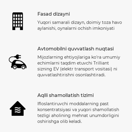
Fasad dizayni
Yuqori samarali dizayn, doimiy toza havo
aylanishi, oynalarni ochish imkoniyati
Avtomobilni quvvatlash nuqtasi
Mijozlarning ehtiyojlariga ko'ra umumiy
echimlarni taqdim etuvchi Trilliant
sizning EV (elektr transport vositasi) ni
quvvatlashtirishni osonlashtiradi.
Aqlli shamollatish tizimi
Ifloslantiruvchi moddalarning past
konsentratsiyasi va yuqori shamollatish
tezligi aholining mehnat unumdorligini
oshirishga olib keladi.