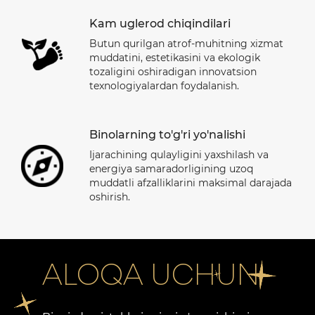
Kam uglerod chiqindilari
Butun qurilgan atrof-muhitning xizmat
muddatini, estetikasini va ekologik
tozaligini oshiradigan innovatsion
texnologiyalardan foydalanish.
Binolarning to'g'ri yo'nalishi
Ijarachining qulayligini yaxshilash va
energiya samaradorligining uzoq
muddatli afzalliklarini maksimal darajada
oshirish.
ALOQA UCHUN