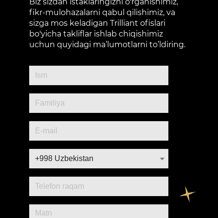
Biz sizdan istaklaringizni o'rganishimiz,
fikr-mulohazalarni qabul qilishimiz, va
sizga mos keladigan Trilliant ofislari
bo'yicha takliflar ishlab chiqishimiz
uchun quyidagi ma’lumotlarni to’ldiring.