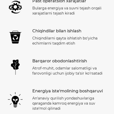
Past operatsion xarajatlar
Bularga energiya va suvni tejash orqali
xarajatlarni tejash kiradi
Chiqindilar bilan ishlash
Chiqindilarni qayta ishlatish bo'yicha
echimlarni taqdim etish
Barqaror obodonlashtirish
Atrof-muhit, odamlar salomatligi va
farovonligi uchun ijobiy ta'sir ko'rsatadi
Energiya iste'molining boshqaruvi
An'anaviy qurilish yondashuvlariga
qaraganda kamroq energiya va suv
iste'mol qilinadi