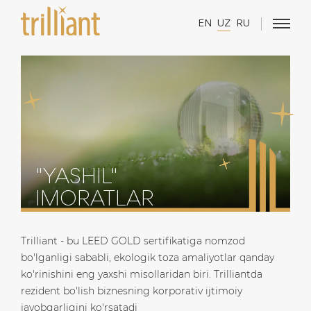
EN
UZ
RU
"YASHIL"
IMORATLAR
Trilliant - bu LEED GOLD sertifikatiga nomzod
bo'lganligi sababli, ekologik toza amaliyotlar qanday
ko'rinishini eng yaxshi misollaridan biri. Trilliantda
rezident bo'lish biznesning korporativ ijtimoiy
javobgarligini ko'rsatadi