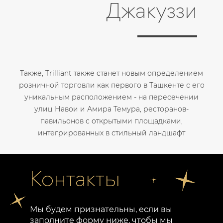
Джакуззи
Также, Trilliant также станет новым определением
розничной торговли как первого в Ташкенте с его
уникальным расположением - на пересечении
улиц Навои и Амира Темура, ресторанов-
павильонов с открытыми площадками,
интегрированных в стильный ландшафт
Контакты
Мы будем признательны, если вы
заполните форму ниже, чтобы мы